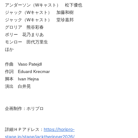
アンダーソン（Wキャスト） 松下優也
ジャック（Wキャスト） 加藤和樹
ジャック（Wキャスト） 堂珍嘉邦
グロリア 熊谷彩春
ポリー 花乃まりあ
モンロー 田代万里生
ほか
作曲 Vaso Patejdl
作詞 Eduard Krecmar
脚本 Ivan Hejna
演出 白井晃
企画制作：ホリプロ
https://horipro-
詳細ＨＰアドレス：
stage.jp/stage/jacktheripper2026/